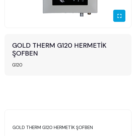
Medya
İletişim
FIYAT
LISTELERI
GOLD THERM G120 HERMETİK
TEKLIF
ŞOFBEN
AL
G120
GOLD THERM G120 HERMETİK ŞOFBEN