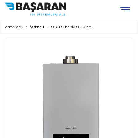
×
ANASAYFA
ŞOFBEN
GOLD THERM G120 HERMETİK ŞOFBEN
Kurumsal
Ürünler
İnşaat
Teknik
Destek
Bayiler
Referanslar