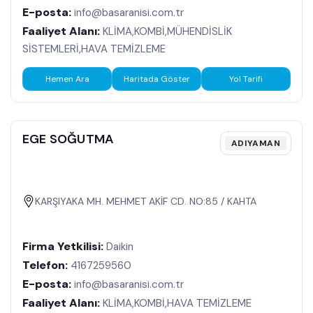
E-posta:
info@basaranisi.com.tr
Faaliyet Alanı:
KLİMA,KOMBİ,MÜHENDİSLİK
SİSTEMLERİ,HAVA TEMİZLEME
Hemen Ara
Haritada Göster
Yol Tarifi
EGE SOĞUTMA
ADIYAMAN
KARŞIYAKA MH. MEHMET AKİF CD. NO:85 / KAHTA
Firma Yetkilisi:
Daikin
Telefon:
4167259560
E-posta:
info@basaranisi.com.tr
Faaliyet Alanı:
KLİMA,KOMBİ,HAVA TEMİZLEME