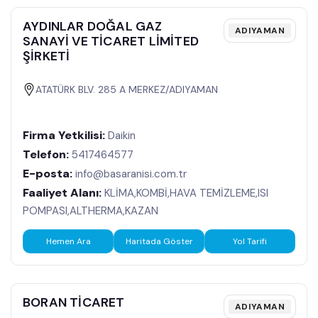
AYDINLAR DOĞAL GAZ
ADIYAMAN
SANAYİ VE TİCARET LİMİTED
ŞİRKETİ
ATATÜRK BLV. 285 A MERKEZ/ADIYAMAN
Firma Yetkilisi:
Daikin
Telefon:
5417464577
E-posta:
info@basaranisi.com.tr
Faaliyet Alanı:
KLİMA,KOMBİ,HAVA TEMİZLEME,ISI
POMPASI,ALTHERMA,KAZAN
Hemen Ara
Haritada Göster
Yol Tarifi
BORAN TİCARET
ADIYAMAN