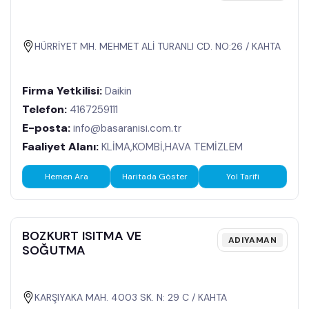
HÜRRİYET MH. MEHMET ALİ TURANLI CD. NO:26 / KAHTA
Firma Yetkilisi:
Daikin
Telefon:
4167259111
E-posta:
info@basaranisi.com.tr
Faaliyet Alanı:
KLİMA,KOMBİ,HAVA TEMİZLEM
Hemen Ara
Haritada Göster
Yol Tarifi
BOZKURT ISITMA VE
ADIYAMAN
SOĞUTMA
KARŞIYAKA MAH. 4003 SK. N: 29 C / KAHTA