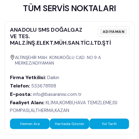
Medya
TÜM SERVİS NOKTALARI
İletişim
ANADOLU SMS DOĞALGAZ
ADIYAMAN
FIYAT
VE TES.
LISTELERI
MALZ.İNŞ.ELEKT.MÜH.SAN.TİC.LTD.ŞTİ
TEKLIF
AL
ALTINŞEHİR MAH. KONUKOĞLU CAD. NO:9 A 
MERKEZ/ADIYAMAN
Firma Yetkilisi:
Daikin
Telefon:
5336781198
E-posta:
info@basaranisi.com.tr
Faaliyet Alanı:
KLİMA,KOMBİ,HAVA TEMİZLEME,ISI
POMPASI,ALTHERMA,KAZAN
Hemen Ara
Haritada Göster
Yol Tarifi