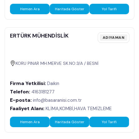
Hemen Ara
Haritada Göster
Yol Tarifi
ERTÜRK MÜHENDİSLİK
ADIYAMAN
KORU PINAR MH.MERVE SK.NO:3/A / BESNİ
Firma Yetkilisi:
Daikin
Telefon:
4163181277
E-posta:
info@basaranisi.com.tr
Faaliyet Alanı:
KLİMA,KOMBİ,HAVA TEMİZLEME
Hemen Ara
Haritada Göster
Yol Tarifi