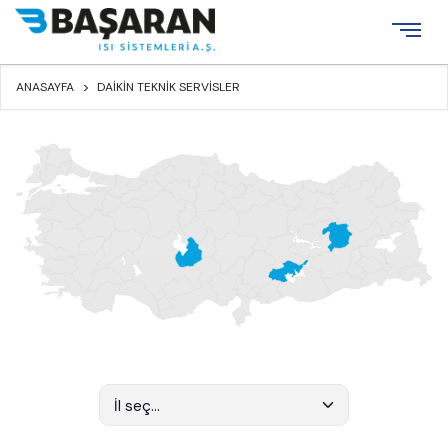
×
ANASAYFA
DAIKIN TEKNIK SERVISLER
Kurumsal
Ürünler
İnşaat
Teknik
Destek
Bayiler
Referanslar