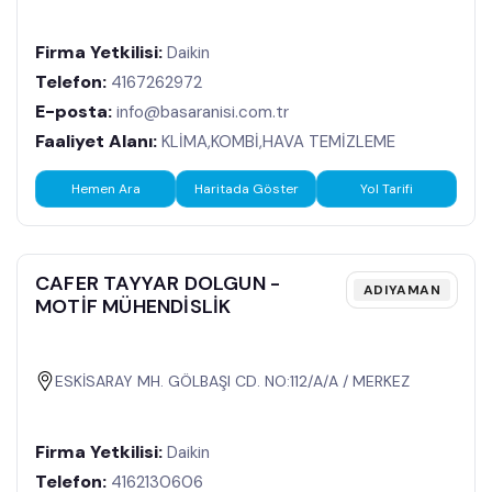
Firma Yetkilisi:
Daikin
Telefon:
4167262972
E-posta:
info@basaranisi.com.tr
Faaliyet Alanı:
KLİMA,KOMBİ,HAVA TEMİZLEME
Hemen Ara
Haritada Göster
Yol Tarifi
CAFER TAYYAR DOLGUN -
ADIYAMAN
MOTİF MÜHENDİSLİK
ESKİSARAY MH. GÖLBAŞI CD. NO:112/A/A / MERKEZ
Firma Yetkilisi:
Daikin
Telefon:
4162130606