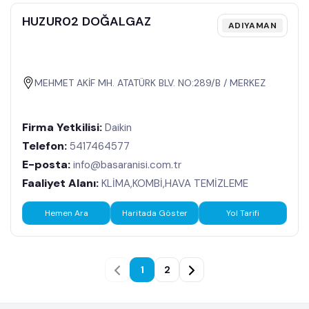
HUZUR02 DOĞALGAZ
ADIYAMAN
MEHMET AKİF MH. ATATÜRK BLV. NO:289/B / MERKEZ
Firma Yetkilisi:
Daikin
Telefon:
5417464577
E-posta:
info@basaranisi.com.tr
Faaliyet Alanı:
KLİMA,KOMBİ,HAVA TEMİZLEME
Hemen Ara
Haritada Göster
Yol Tarifi
1
2