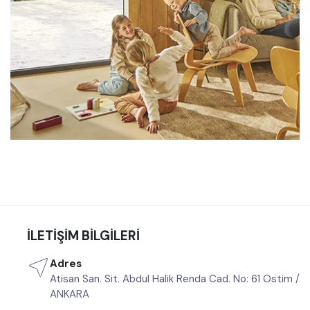
Daikin 01.08.2026 Tavsiye Edilen Bireysel Ürünler Fiyat Listesi
Yayınlandı!
İLETIŞIM BILGILERI
Adres
Atisan San. Sit. Abdul Halik Renda Cad. No: 61 Ostim /
ANKARA