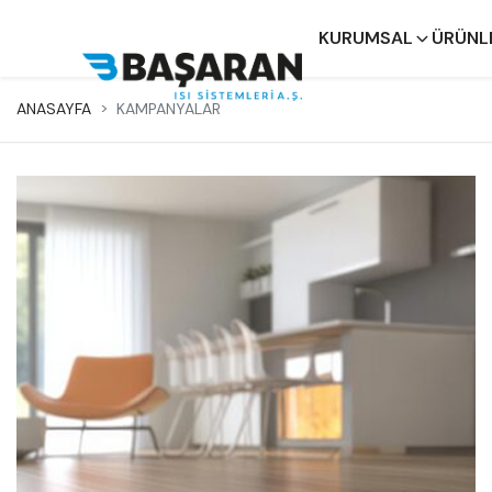
KURUMSAL
ÜRÜNL
×
ANASAYFA
KAMPANYALAR
Kurumsal
Ürünler
İnşaat
Teknik
Destek
Bayiler
Referanslar