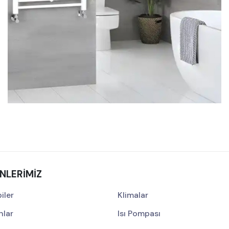
Başaran Isı Sistemleri A.Ş. 2026 / 08 Kırık Seri Kampanya
Listesi Yayınlandı!
NLERIMIZ
iler
Klimalar
nlar
Isı Pompası