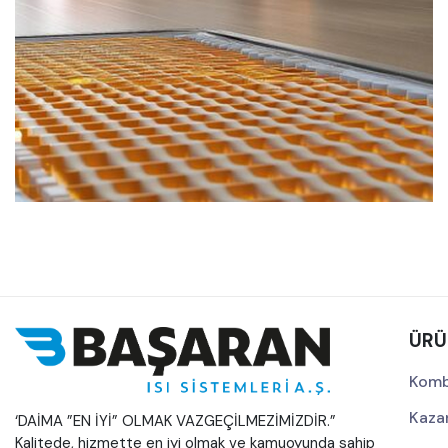
Medya
İletişim
Fiyat
Listeleri
Teklif
Al
Başaran 2026 / 08 Teknik Malzeme Kampanya Listesi
Yayınlandı!
444
1
935
info@basaranisi.com.tr
ÜRÜ
Komb
Kaza
‘DAİMA ”EN İYİ” OLMAK VAZGEÇİLMEZİMİZDİR.”
Kalitede, hizmette en iyi olmak ve kamuoyunda sahip