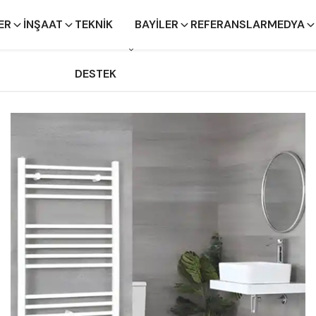
ER
İNŞAAT
TEKNIK
BAYILER
REFERANSLAR
MEDYA
DESTEK