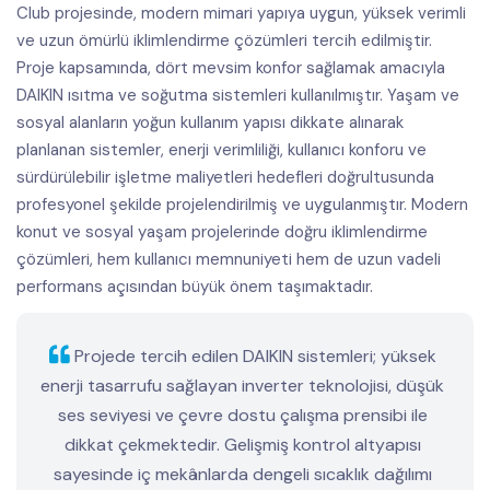
Medya
Club projesinde, modern mimari yapıya uygun, yüksek verimli
ve uzun ömürlü iklimlendirme çözümleri tercih edilmiştir.
İletişim
Proje kapsamında, dört mevsim konfor sağlamak amacıyla
DAIKIN ısıtma ve soğutma sistemleri kullanılmıştır. Yaşam ve
FIYAT
sosyal alanların yoğun kullanım yapısı dikkate alınarak
LISTELERI
planlanan sistemler, enerji verimliliği, kullanıcı konforu ve
sürdürülebilir işletme maliyetleri hedefleri doğrultusunda
TEKLIF
AL
profesyonel şekilde projelendirilmiş ve uygulanmıştır. Modern
konut ve sosyal yaşam projelerinde doğru iklimlendirme
çözümleri, hem kullanıcı memnuniyeti hem de uzun vadeli
performans açısından büyük önem taşımaktadır.
Projede tercih edilen DAIKIN sistemleri; yüksek
enerji tasarrufu sağlayan inverter teknolojisi, düşük
ses seviyesi ve çevre dostu çalışma prensibi ile
dikkat çekmektedir. Gelişmiş kontrol altyapısı
sayesinde iç mekânlarda dengeli sıcaklık dağılımı