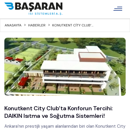
×
ANASAYFA
HABERLER
KONUTKENT CITY CLUB’TA KONFORUN TERCIHI: DAIKIN ISITMA VE SOĞUTMA SISTEMLERI!
Kurumsal
Ürünler
İnşaat
Teknik
Destek
Bayiler
Konutkent City Club’ta Konforun Tercihi:
DAIKIN Isıtma ve Soğutma Sistemleri!
Referanslar
Ankara’nın prestijli yaşam alanlarından biri olan Konutkent City